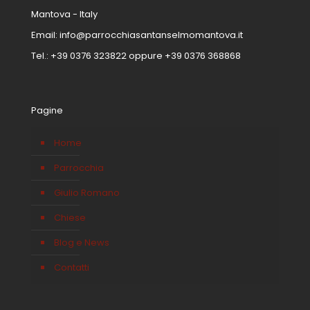
Mantova - Italy
Email:
info@parrocchiasantanselmomantova.it
Tel.:
+39 0376 323822
oppure
+39 0376 368868
Pagine
Home
Parrocchia
Giulio Romano
Chiese
Blog e News
Contatti