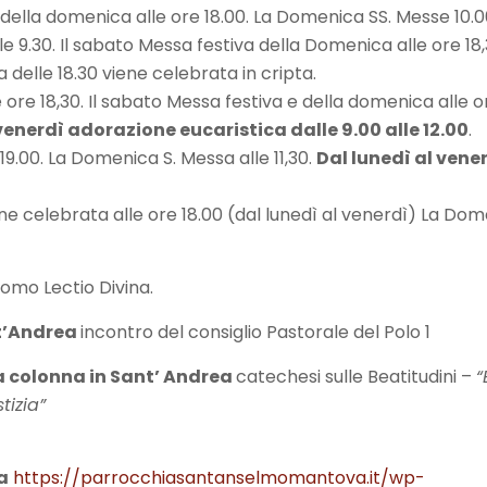
va della domenica alle ore 18.00. La Domenica SS. Messe 10.0
le 9.30. Il sabato Messa festiva della Domenica alle ore 18,
 delle 18.30 viene celebrata in cripta.
 ore 18,30. Il sabato Messa festiva e della domenica alle or
venerdì adorazione eucaristica dalle 9.00 alle 12.00
.
19.00. La Domenica S. Messa alle 11,30.
Dal lunedì al vener
ne celebrata alle ore 18.00 (dal lunedì al venerdì) La Dom
uomo Lectio Divina.
nt’Andrea
incontro del consiglio Pastorale del Polo 1
la colonna in Sant’ Andrea
catechesi sulle Beatitudini –
“
tizia”
a
https://parrocchiasantanselmomantova.it/wp-