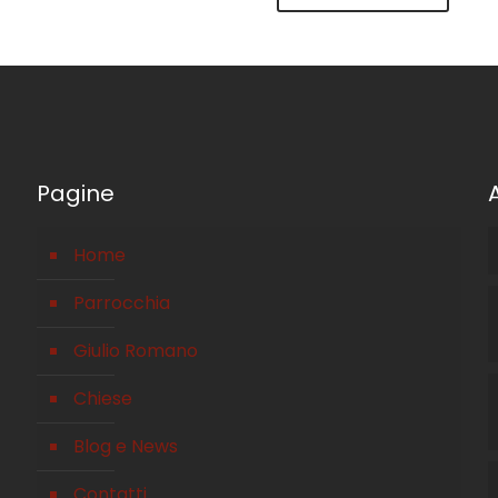
Pagine
Home
Parrocchia
Giulio Romano
Chiese
Blog e News
Contatti