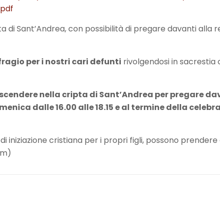
.pdf
a di Sant’Andrea, con possibilità di pregare davanti alla re
ragio per i nostri cari defunti
rivolgendosi in sacrestia 
e scendere nella cripta di Sant’Andrea per pregare da
domenica dalle 16.00 alle 18.15 e al termine della celeb
 di iniziazione cristiana per i propri figli, possono prender
om)