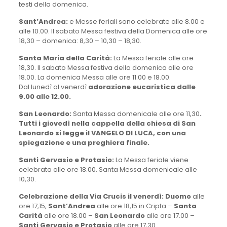
testi della domenica.
Sant’Andrea:
e Messe feriali sono celebrate alle 8.00 e
alle 10.00. Il sabato Messa festiva della Domenica alle ore
18,30 – domenica: 8,30 – 10,30 – 18,30.
Santa Maria della Carità:
La Messa feriale alle ore
18,30. Il sabato Messa festiva della domenica alle ore
18.00. La domenica Messa alle ore 11.00 e 18.00.
Dal lunedì al venerdì
adorazione eucaristica dalle
9.00 alle 12.00.
San Leonardo:
Santa Messa domenicale alle ore 11,30
.
Tutti i giovedì nella cappella della chiesa di San
Leonardo si legge il VANGELO DI LUCA, con una
spiegazione e una preghiera finale.
Santi Gervasio e Protasio:
La Messa feriale viene
celebrata alle ore 18.00. Santa Messa domenicale alle
10,30.
Celebrazione della Via Crucis il venerdì:
Duomo
alle
ore 17,15,
Sant’Andrea
alle ore 18,15 in Cripta –
Santa
Carità
alle ore 18.00 –
San Leonardo
alle ore 17.00 –
Santi Gervasio e Protasio
alle ore 17,30.