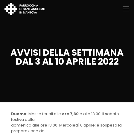
AVVISI DELLA SETTIMANA
DAL 3 AL 10 APRILE 2022
Duomo:
Messe feriali alle
ore 7,30
e alle 18.00. Il sabato
festiva della
domenica alle ore 18.00. Mercoledì 6 aprile: é sospesa la
preparazione dei