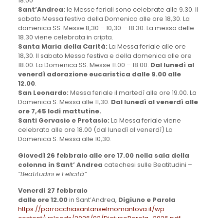
18.00
Sant’Andrea:
le Messe feriali sono celebrate alle 9.30. Il
sabato Messa festiva della Domenica alle ore 18,30. La
domenica SS. Messe 8,30 – 10,30 – 18.30. La messa delle
18.30 viene celebrata in cripta.
Santa Maria della Carità:
La Messa feriale alle ore
18,30. Il sabato Messa festiva e della domenica alle ore
18.00. La Domenica SS. Messe 11.00 – 18.00.
Dal lunedì al
venerdì adorazione eucaristica dalle 9.00 alle
12.00
.
San Leonardo:
Messa feriale il martedì alle ore 19.00. La
Domenica S. Messa alle 11,30.
Dal lunedì al venerdì alle
ore 7,45 lodi mattutine.
Santi Gervasio e Protasio:
La Messa feriale viene
celebrata alle ore 18.00 (dal lunedì al venerdì) La
Domenica S. Messa alle 10,30.
Giovedì 26 febbraio alle ore 17.00 nella sala della
colonna in Sant’ Andrea
catechesi sulle Beatitudini –
“Beatitudini e Felicità”
Venerdì 27 febbraio
dalle ore 12.00
in Sant’Andrea,
Digiuno e Parola
https://parrocchiasantanselmomantova.it/wp-