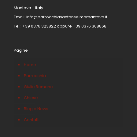
Mantova - Italy
Email:
info@parrocchiasantanselmomantova.it
Tel.:
+39 0376 323822
oppure
+39 0376 368868
Pagine
Home
Parrocchia
Giulio Romano
Chiese
Blog e News
Contatti