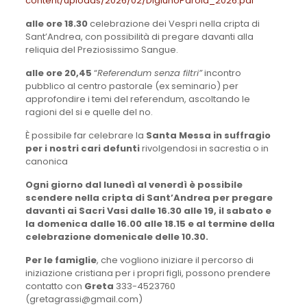
content/uploads/2026/02/DigiunoParola_2026.pdf
alle ore 18.30
celebrazione dei Vespri nella cripta di
Sant’Andrea, con possibilità di pregare davanti alla
reliquia del Preziosissimo Sangue.
alle ore 20,45
“
Referendum senza filtri”
incontro
pubblico al centro pastorale (ex seminario) per
approfondire i temi del referendum, ascoltando le
ragioni del si e quelle del no.
È possibile far celebrare la
Santa Messa in suffragio
per i nostri cari defunti
rivolgendosi in sacrestia o in
canonica
Ogni giorno dal lunedì al venerdì è possibile
scendere nella cripta di Sant’Andrea per pregare
davanti ai Sacri Vasi dalle 16.30 alle 19, il sabato e
la domenica dalle 16.00 alle 18.15 e al termine della
celebrazione domenicale delle 10.30.
Per le famiglie
, che vogliono iniziare il percorso di
iniziazione cristiana per i propri figli, possono prendere
contatto con
Greta
333-4523760
(gretagrassi@gmail.com)