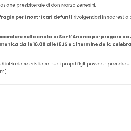
inazione presbiterale di don Marzo Zenesini.
ragio per i nostri cari defunti
rivolgendosi in sacrestia 
e scendere nella cripta di Sant’Andrea per pregare da
domenica dalle 16.00 alle 18.15 e al termine della celeb
 di iniziazione cristiana per i propri figli, possono prender
om)