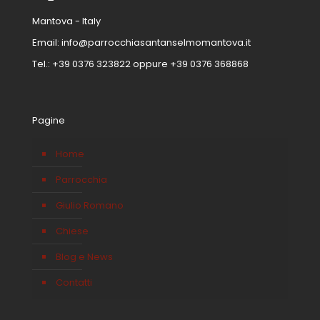
Mantova - Italy
Email:
info@parrocchiasantanselmomantova.it
Tel.:
+39 0376 323822
oppure
+39 0376 368868
Pagine
Home
Parrocchia
Giulio Romano
Chiese
Blog e News
Contatti