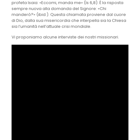
profeta Isaia: «Eccomi, manda me» (Is 6,8). È la risposta
sempre nuova alla domanda del Signore: «Chi
manderò?» (ibid.). Questa chiamata proviene dal cuore
di Dio, dalla sua misericordia che interpella sia la Chiesa
sia l’umanità nell’attuale crisi mondiale.
Vi proponiamo alcune interviste dei nostri missionari.