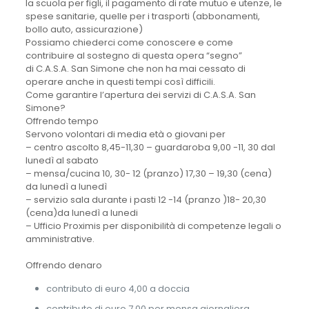
la scuola per figli, il pagamento di rate mutuo e utenze, le
spese sanitarie, quelle per i trasporti (abbonamenti,
bollo auto, assicurazione)
Possiamo chiederci come conoscere e come
contribuire al sostegno di questa opera “segno”
di C.A.S.A. San Simone che non ha mai cessato di
operare anche in questi tempi così difficili.
Come garantire l’apertura dei servizi di C.A.S.A. San
Simone?
Offrendo tempo
Servono volontari di media età o giovani per
– centro ascolto 8,45-11,30 – guardaroba 9,00 -11, 30 dal
lunedì al sabato
– mensa/cucina 10, 30- 12 (pranzo) 17,30 – 19,30 (cena)
da lunedì a lunedì
– servizio sala durante i pasti 12 -14 (pranzo )18- 20,30
(cena)da lunedì a lunedi
– Ufficio Proximis per disponibilità di competenze legali o
amministrative.
Offrendo denaro
contributo di euro 4,00 a doccia
contributo di euro 7,00 per mensa giornaliera