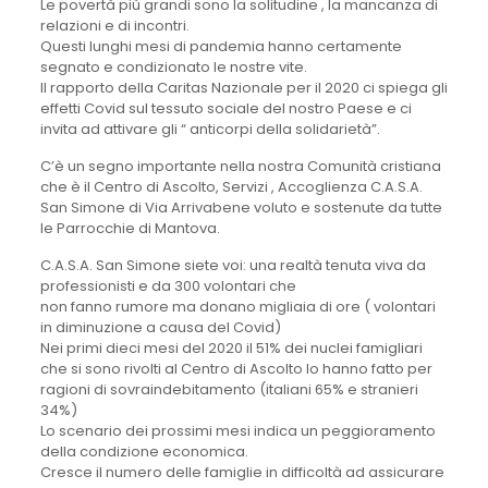
Le povertà più grandi sono la solitudine , la mancanza di
relazioni e di incontri.
Questi lunghi mesi di pandemia hanno certamente
segnato e condizionato le nostre vite.
Il rapporto della Caritas Nazionale per il 2020 ci spiega gli
effetti Covid sul tessuto sociale del nostro Paese e ci
invita ad attivare gli “ anticorpi della solidarietà”.
C’è un segno importante nella nostra Comunità cristiana
che è il Centro di Ascolto, Servizi , Accoglienza C.A.S.A.
San Simone di Via Arrivabene voluto e sostenute da tutte
le Parrocchie di Mantova.
C.A.S.A. San Simone siete voi: una realtà tenuta viva da
professionisti e da 300 volontari che
non fanno rumore ma donano migliaia di ore ( volontari
in diminuzione a causa del Covid)
Nei primi dieci mesi del 2020 il 51% dei nuclei famigliari
che si sono rivolti al Centro di Ascolto lo hanno fatto per
ragioni di sovraindebitamento (italiani 65% e stranieri
34%)
Lo scenario dei prossimi mesi indica un peggioramento
della condizione economica.
Cresce il numero delle famiglie in difficoltà ad assicurare