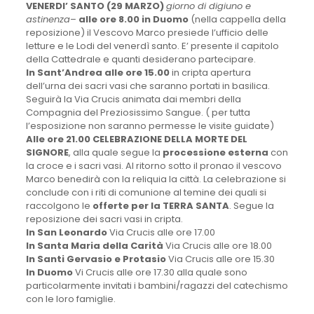
VENERDI’ SANTO (29 MARZO)
giorno di digiuno e
astinenza
–
alle ore 8.00 in Duomo
(nella cappella della
reposizione) il Vescovo Marco presiede l’ufficio delle
letture e le Lodi del venerdì santo. E’ presente il capitolo
della Cattedrale e quanti desiderano partecipare.
In Sant’Andrea alle ore 15.00
in cripta apertura
dell’urna dei sacri vasi che saranno portati in basilica.
Seguirà la Via Crucis animata dai membri della
Compagnia del Preziosissimo Sangue. ( per tutta
l’esposizione non saranno permesse le visite guidate)
Alle ore 21.00 CELEBRAZIONE DELLA MORTE DEL
SIGNORE
, alla quale segue la
processione esterna
con
la croce e i sacri vasi. Al ritorno sotto il pronao il vescovo
Marco benedirà con la reliquia la città. La celebrazione si
conclude con i riti di comunione al temine dei quali si
raccolgono le
offerte per la TERRA SANTA
. Segue la
reposizione dei sacri vasi in cripta.
In San Leonardo
Via Crucis alle ore 17.00
In Santa Maria della Carità
Via Crucis alle ore 18.00
In Santi Gervasio e Protasio
Via Crucis alle ore 15.30
In Duomo
Vi Crucis alle ore 17.30 alla quale sono
particolarmente invitati i bambini/ragazzi del catechismo
con le loro famiglie.