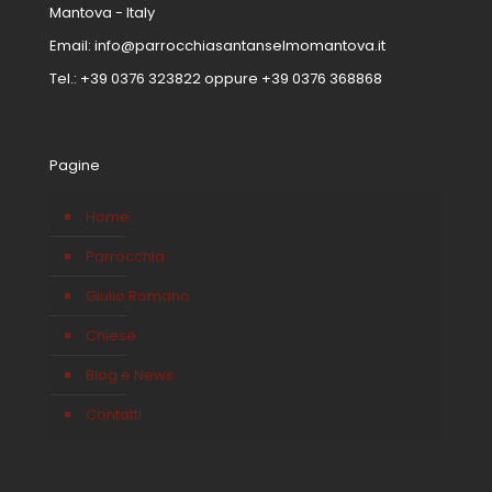
Mantova - Italy
Email:
info@parrocchiasantanselmomantova.it
Tel.:
+39 0376 323822
oppure
+39 0376 368868
Pagine
Home
Parrocchia
Giulio Romano
Chiese
Blog e News
Contatti