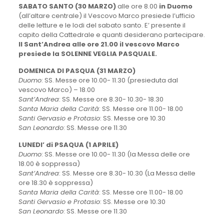
SABATO SANTO (30 MARZO)
alle ore 8.00
in Duomo
(all’altare centrale) il Vescovo Marco presiede l’ufficio
delle letture e le lodi del sabato santo. E’ presente il
capito della Cattedrale e quanti desiderano partecipare.
Il Sant’Andrea alle ore 21.00 il vescovo Marco
presiede la SOLENNE VEGLIA PASQUALE.
DOMENICA DI PASQUA (31 MARZO)
Duomo
: SS. Messe ore 10.00- 11.30 (presieduta dal
vescovo Marco) – 18.00
Sant’Andrea
: SS. Messe ore 8.30- 10.30- 18.30
Santa Maria della Carità
: SS. Messe ore 11.00- 18.00
Santi Gervasio e Protasio
: SS. Messe ore 10.30
San Leonardo
: SS. Messe ore 11.30
LUNEDI’ di PSAQUA (1 APRILE)
Duomo
: SS. Messe ore 10.00- 11.30 (la Messa delle ore
18.00 è soppressa)
Sant’Andrea
: SS. Messe ore 8.30- 10.30 (La Messa delle
ore 18.30 è soppressa)
Santa Maria della Carità
: SS. Messe ore 11.00- 18.00
Santi Gervasio e Protasio
: SS. Messe ore 10.30
San Leonardo
: SS. Messe ore 11.30