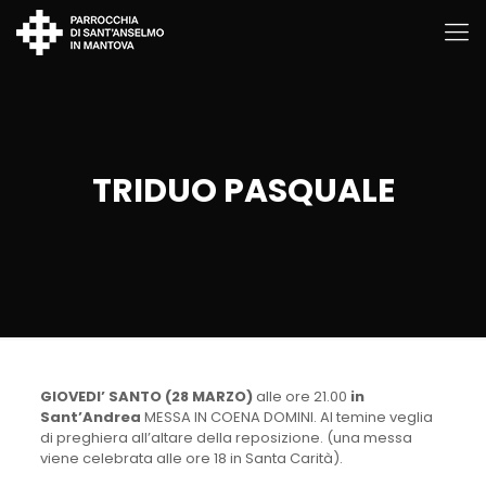
TRIDUO PASQUALE
GIOVEDI’ SANTO (28 MARZO)
alle ore 21.00
in
Sant’Andrea
MESSA IN COENA DOMINI. Al temine veglia
di preghiera all’altare della reposizione. (una messa
viene celebrata alle ore 18 in Santa Carità).