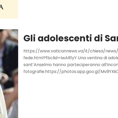
Gli adolescenti di 
https://www.vaticannews.va/it/chiesa/news
fede.html?fbclid=IwAR1yY Una ventina di adol
sant’Anselmo hanno parteciperanno all’incontr
fotografie.https://photos.app.goo.gl/Mv9YXi